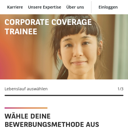
Karriere
Unsere Expertise
Über uns
Einloggen
BNP Paribas
CORPORATE COVERAGE
TRAINEE
Lebenslauf auswählen
1
/3
WÄHLE DEINE
BEWERBUNGSMETHODE AUS