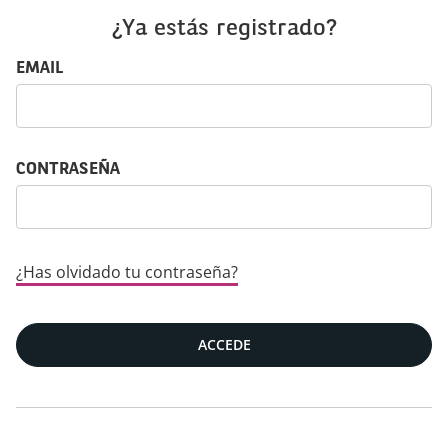
¿Ya estás registrado?
Iniciar sesión: usuario y contraseña
EMAIL
CONTRASEÑA
¿Has olvidado tu contraseña?
ACCEDE