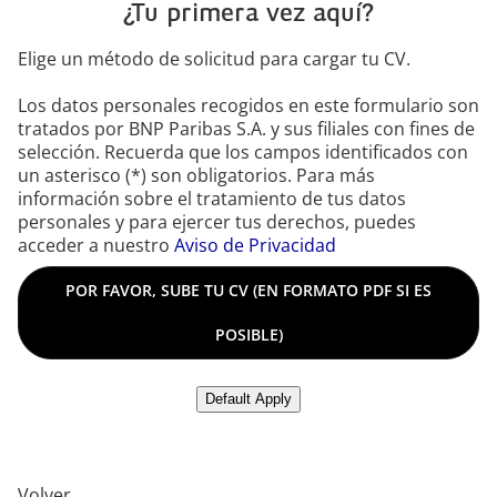
¿Tu primera vez aquí?
Elige un método de solicitud para cargar tu CV.
Los datos personales recogidos en este formulario son
tratados por BNP Paribas S.A. y sus filiales con fines de
selección. Recuerda que los campos identificados con
un asterisco (*) son obligatorios. Para más
información sobre el tratamiento de tus datos
personales y para ejercer tus derechos, puedes
acceder a nuestro
Aviso de Privacidad
Por favor, sube tu CV (en formato PDF si es posible)
POR FAVOR, SUBE TU CV (EN FORMATO PDF SI ES
POSIBLE)
Subir CV desde LinkedIn
Default Apply
Volver