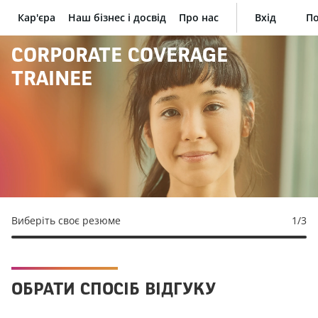
Кар'єра
Наш бізнес і досвід
Про нас
Вхід
По
BNP Paribas
CORPORATE COVERAGE
TRAINEE
Виберіть своє резюме
1
/3
ОБРАТИ СПОСІБ ВІДГУКУ