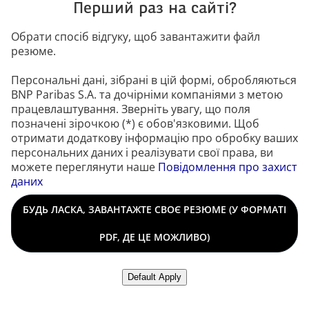
Перший раз на сайті?
Обрати спосіб відгуку, щоб завантажити файл
резюме.
Персональні дані, зібрані в цій формі, обробляються
BNP Paribas S.A. та дочірніми компаніями з метою
працевлаштування. Зверніть увагу, що поля
позначені зірочкою (*) є обов'язковими. Щоб
отримати додаткову інформацію про обробку ваших
персональних даних і реалізувати свої права, ви
можете переглянути наше
Повідомлення про захист
даних
Завантажити файл резюме
БУДЬ ЛАСКА, ЗАВАНТАЖТЕ СВОЄ РЕЗЮМЕ (У ФОРМАТІ
PDF, ДЕ ЦЕ МОЖЛИВО)
Завантажити резюме з LinkedIn
Default Apply