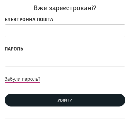
Вже зареєстровані?
Логін: користувач і пароль
ЕЛЕКТРОННА ПОШТА
ПАРОЛЬ
Забули пароль?
УВІЙТИ